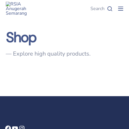
Search
Tog
Shop
— Explore high quality products.
Facebook
YouTube
Instagram